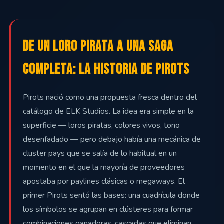
De un loro pirata a una saga
completa: la historia de Pirots
Pirots nació como una propuesta fresca dentro del
catálogo de ELK Studios. La idea era simple en la
superficie — loros piratas, colores vivos, tono
desenfadado — pero debajo había una mecánica de
cluster pays que se salía de lo habitual en un
momento en el que la mayoría de proveedores
apostaba por paylines clásicas o megaways. El
primer Pirots sentó las bases: una cuadrícula donde
los símbolos se agrupan en clústeres para formar
combinaciones ganadoras, cascadas que eliminan