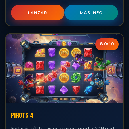
LANZAR
MÁS INFO
8.0/10
Pirots 4
Evolución sólida, aunque comparte mucho ADN con la