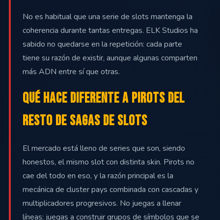
No es habitual que una serie de slots mantenga la
coherencia durante tantas entregas. ELK Studios ha
sabido no quedarse en la repetición: cada parte
tiene su razón de existir, aunque algunas comparten
más ADN entre sí que otras.
Qué hace diferente a Pirots del
resto de sagas de slots
El mercado está lleno de series que son, siendo
honestos, el mismo slot con distinta skin. Pirots no
cae del todo en eso, y la razón principal es la
mecánica de cluster pays combinada con cascadas y
multiplicadores progresivos. No juegas a llenar
líneas: juegas a construir grupos de símbolos que se