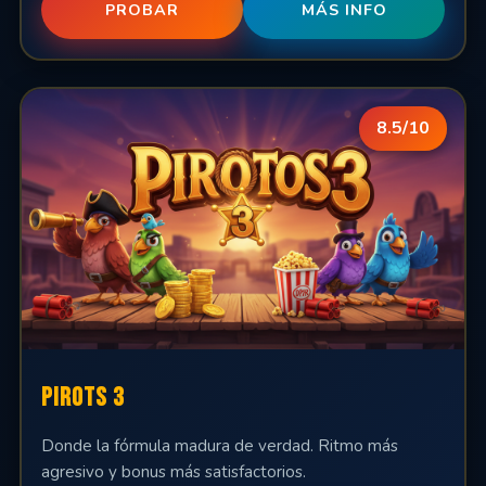
PROBAR
MÁS INFO
8.5/10
Pirots 3
Donde la fórmula madura de verdad. Ritmo más
agresivo y bonus más satisfactorios.