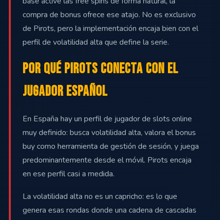
base active las free spins de forma natural, la
compra de bonus ofrece ese atajo. No es exclusivo
de Pirots, pero la implementación encaja bien con el
perfil de volatilidad alta que define la serie.
Por qué Pirots conecta con el
jugador español
En España hay un perfil de jugador de slots online
muy definido: busca volatilidad alta, valora el bonus
buy como herramienta de gestión de sesión, y juega
predominantemente desde el móvil. Pirots encaja
en ese perfil casi a medida.
La volatilidad alta no es un capricho: es lo que
genera esas rondas donde una cadena de cascadas