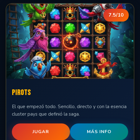
7.5/10
Pirots
El que empezó todo. Sencillo, directo y con la esencia
cluster pays que definió la saga.
JUGAR
MÁS INFO