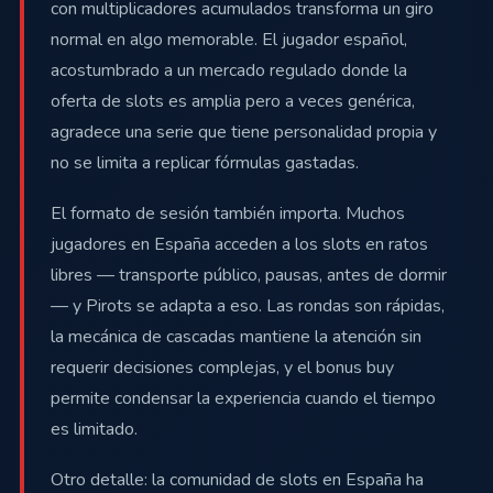
con multiplicadores acumulados transforma un giro
normal en algo memorable. El jugador español,
acostumbrado a un mercado regulado donde la
oferta de slots es amplia pero a veces genérica,
agradece una serie que tiene personalidad propia y
no se limita a replicar fórmulas gastadas.
El formato de sesión también importa. Muchos
jugadores en España acceden a los slots en ratos
libres — transporte público, pausas, antes de dormir
— y Pirots se adapta a eso. Las rondas son rápidas,
la mecánica de cascadas mantiene la atención sin
requerir decisiones complejas, y el bonus buy
permite condensar la experiencia cuando el tiempo
es limitado.
Otro detalle: la comunidad de slots en España ha