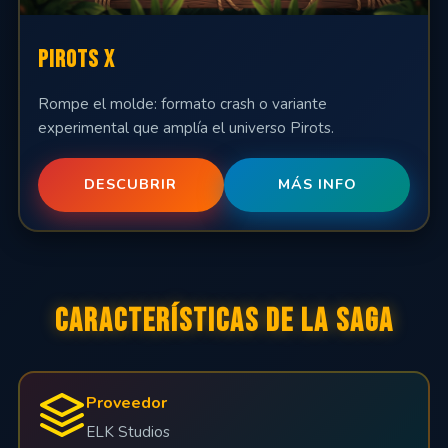
Pirots X
Rompe el molde: formato crash o variante
experimental que amplía el universo Pirots.
DESCUBRIR
MÁS INFO
Características de la Saga
Proveedor
ELK Studios