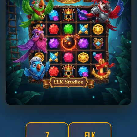
7
ELK