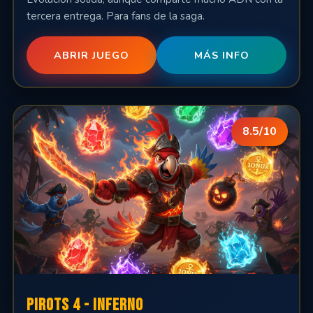
tercera entrega. Para fans de la saga.
ABRIR JUEGO
MÁS INFO
8.5/10
Pirots 4 - Inferno