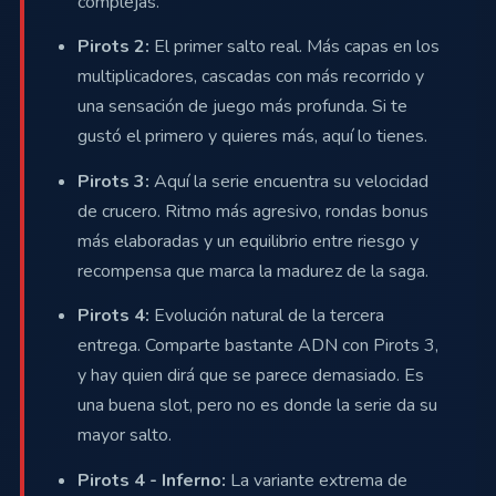
complejas.
Pirots 2:
El primer salto real. Más capas en los
multiplicadores, cascadas con más recorrido y
una sensación de juego más profunda. Si te
gustó el primero y quieres más, aquí lo tienes.
Pirots 3:
Aquí la serie encuentra su velocidad
de crucero. Ritmo más agresivo, rondas bonus
más elaboradas y un equilibrio entre riesgo y
recompensa que marca la madurez de la saga.
Pirots 4:
Evolución natural de la tercera
entrega. Comparte bastante ADN con Pirots 3,
y hay quien dirá que se parece demasiado. Es
una buena slot, pero no es donde la serie da su
mayor salto.
Pirots 4 - Inferno:
La variante extrema de