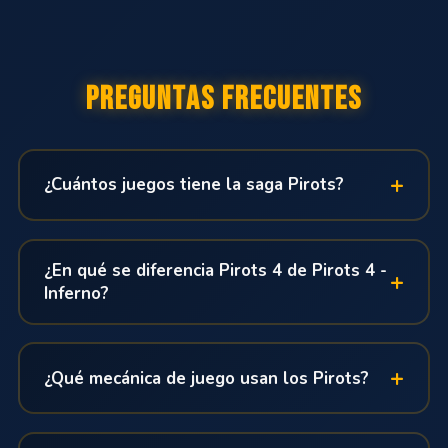
Preguntas Frecuentes
+
¿Cuántos juegos tiene la saga Pirots?
La saga cuenta con siete entregas: Pirots, Pirots 2,
Pirots 3, Pirots 4, Pirots 4 - Inferno, Pirots 5 y
¿En qué se diferencia Pirots 4 de Pirots 4 -
+
Pirots X. Cada una mantiene la esencia de la serie
Inferno?
pero con variaciones en mecánicas, volatilidad y, en
Comparten la misma estructura base, pero Inferno
el caso de Pirots X, el formato de juego.
sube la volatilidad de forma significativa. Es el
+
¿Qué mecánica de juego usan los Pirots?
mismo juego con el riesgo amplificado: cascadas
más impredecibles y picos de multiplicador más
La mecánica principal es cluster pays: los símbolos
altos. Si prefieres una experiencia más controlada,