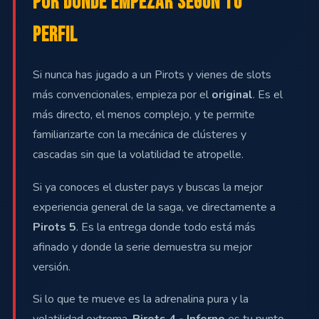
Por dónde empezar según tu
perfil
Si nunca has jugado a un Pirots y vienes de slots
más convencionales, empieza por el
original
. Es el
más directo, el menos complejo, y te permite
familiarizarte con la mecánica de clústeres y
cascadas sin que la volatilidad te atropelle.
Si ya conoces el cluster pays y buscas la mejor
experiencia general de la saga, ve directamente a
Pirots 5
. Es la entrega donde todo está más
afinado y donde la serie demuestra su mejor
versión.
Si lo que te mueve es la adrenalina pura y la