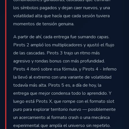
los símbolos pagados y dejan caer nuevos, y una
volatilidad alta que hacía que cada sesión tuviera
momentos de tensión genuina.
A partir de ahí, cada entrega fue sumando capas.
Pirots 2 amplió los multiplicadores y ajustó el flujo
de las cascadas. Pirots 3 trajo un ritmo más
agresivo y rondas bonus con más profundidad.
Pirots 4 iteró sobre esa fórmula, y Pirots 4 - Inferno
la llevó al extremo con una variante de volatilidad
todavía más alta. Pirots 5 es, a día de hoy, la
entrega que mejor condensa todo lo aprendido. Y
luego está Pirots X, que rompe con el formato slot
puro para explorar territorio nuevo — posiblemente
un acercamiento al formato crash o una mecánica
experimental que amplía el universo sin repetirlo.