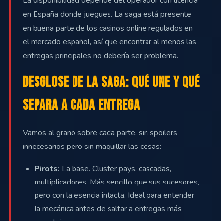
La disponibilidad depende del operador con licencia
en España donde juegues. La saga está presente
en buena parte de los casinos online regulados en
el mercado español, así que encontrar al menos las
entregas principales no debería ser problema.
Desglose de la saga: qué une y qué
separa a cada entrega
Vamos al grano sobre cada parte, sin spoilers
innecesarios pero sin maquillar las cosas:
Pirots:
La base. Cluster pays, cascadas,
multiplicadores. Más sencillo que sus sucesores,
pero con la esencia intacta. Ideal para entender
la mecánica antes de saltar a entregas más